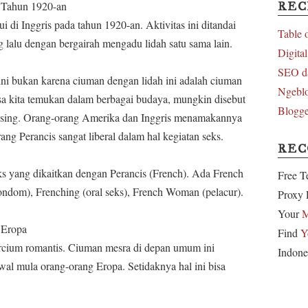
l Tahun 1920-an
REC
ui di Inggris pada tahun 1920-an. Aktivitas ini ditandai
Table 
alu dengan bergairah mengadu lidah satu sama lain.
Digita
SEO d
sini bukan karena ciuman dengan lidah ini adalah ciuman
Ngeblo
sa kita temukan dalam berbagai budaya, mungkin disebut
Blogge
kissing. Orang-orang Amerika dan Inggris menamakannya
g Perancis sangat liberal dalam hal kegiatan seks.
RE
eks yang dikaitkan dengan Perancis (French). Ada French
Free T
(kondom), Frenching (oral seks), French Woman (pelacur).
Proxy 
Your
M
 Eropa
Find
Y
rcium romantis. Ciuman mesra di depan umum ini
Indone
al mula orang-orang Eropa. Setidaknya hal ini bisa