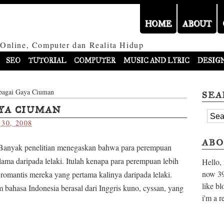
HOME
ABOUT
 Online, Computer dan Realita Hidup
SEO
TUTORIAL
COMPUTER
MUSIC AND LYRIC
DESIG
bagai Gaya Ciuman
SEA
AYA CIUMAN
 30, 2008
ABO
. Banyak penelitian menegaskan bahwa para perempuan
lama daripada lelaki. Itulah kenapa para perempuan lebih
Hello,
now
39
mantis mereka yang pertama kalinya daripada lelaki.
like bl
m bahasa Indonesia berasal dari Inggris kuno, cyssan, yang
i'm a r