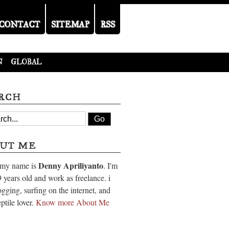
CONTACT
SITEMAP
RSS
N
GLOBAL
RCH
UT ME
Denny Apriliyanto
 my name is
. I'm
 years old and work as freelance. i
ogging, surfing on the internet, and
eptile lover.
Know more About Me