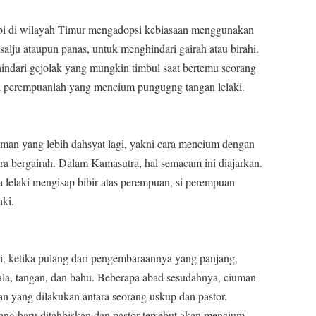
abi di wilayah Timur mengadopsi kebiasaan menggunakan
 salju ataupun panas, untuk menghindari gairah atau birahi.
ndari gejolak yang mungkin timbul saat bertemu seorang
i perempuanlah yang mencium pungugng tangan lelaki.
uman yang lebih dahsyat lagi, yakni cara mencium dengan
ra bergairah. Dalam Kamasutra, hal semacam ini diajarkan.
a lelaki mengisap bibir atas perempuan, si perempuan
aki.
i, ketika pulang dari pengembaraannya yang panjang,
la, tangan, dan bahu. Beberapa abad sesudahnya, ciuman
an yang dilakukan antara seorang uskup dan pastor.
ng baru ditahbiskan dan pastor tersebut akan mencium