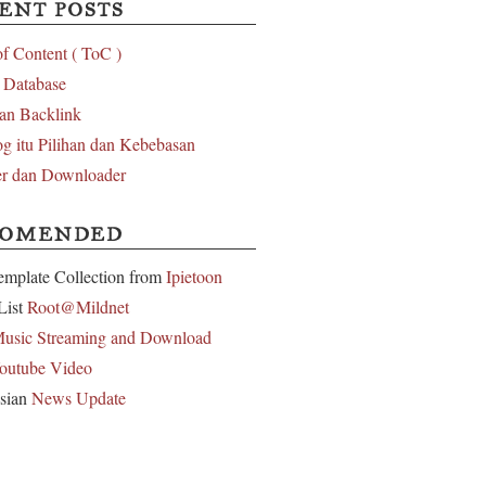
ENT POSTS
of Content ( ToC )
l Database
an Backlink
g itu Pilihan dan Kebebasan
r dan Downloader
COMENDED
emplate Collection from
Ipietoon
List
Root@Mildnet
usic Streaming and Download
outube Video
sian
News Update