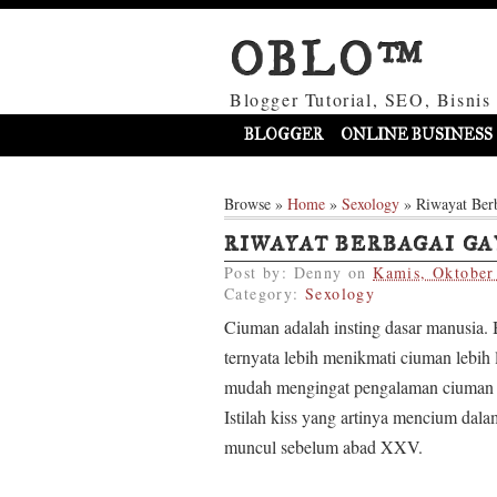
OBLO™
Blogger Tutorial, SEO, Bisnis
BLOGGER
ONLINE BUSINESS
Browse »
Home
»
Sexology
»
Riwayat Ber
RIWAYAT BERBAGAI G
Post by:
Denny
on
Kamis, Oktober
Category:
Sexology
Ciuman adalah insting dasar manusia
ternyata lebih menikmati ciuman lebih 
mudah mengingat pengalaman ciuman ro
Istilah kiss yang artinya mencium dala
muncul sebelum abad XXV.