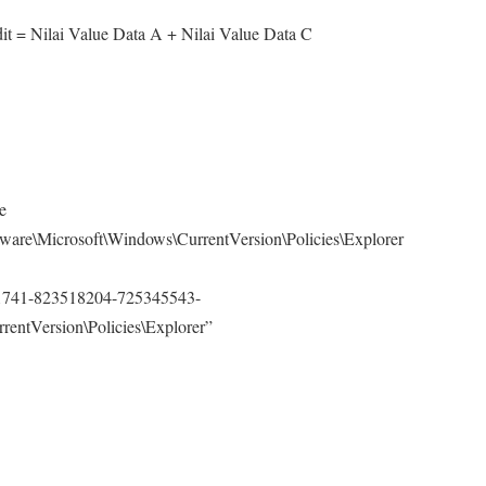
edit = Nilai Value Data A + Nilai Value Data C
e
icrosoft\Windows\CurrentVersion\Policies\Explorer
741-823518204-725345543-
entVersion\Policies\Explorer”