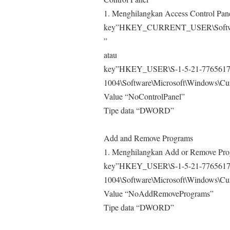
1. Menghilangkan Access Control Pan
key”HKEY_CURRENT_USER\Software\M
”
atau
key”HKEY_USER\S-1-5-21-7765617
1004\Software\Microsoft\Windows\Curr
Value “NoControlPanel”
Tipe data “DWORD”
Add and Remove Programs
1. Menghilangkan Add or Remove Pr
key”HKEY_USER\S-1-5-21-7765617
1004\Software\Microsoft\Windows\Curr
Value “NoAddRemovePrograms”
Tipe data “DWORD”