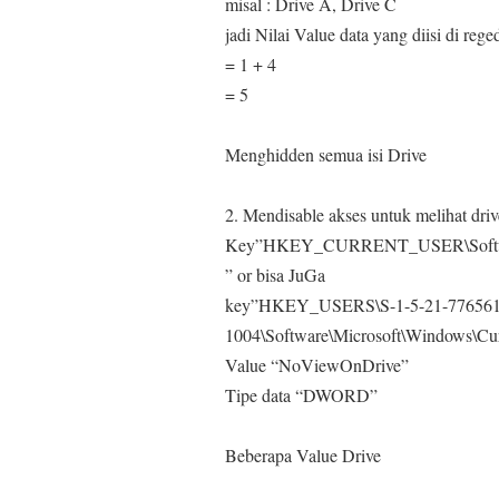
misal : Drive A, Drive C
jadi Nilai Value data yang diisi di reg
= 1 + 4
= 5
Menghidden semua isi Drive
2. Mendisable akses untuk melihat driv
Key”HKEY_CURRENT_USER\Software\M
” or bisa JuGa
key”HKEY_USERS\S-1-5-21-776561
1004\Software\Microsoft\Windows\Curr
Value “NoViewOnDrive”
Tipe data “DWORD”
Beberapa Value Drive