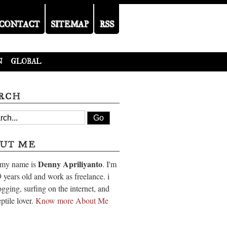
CONTACT
SITEMAP
RSS
N
GLOBAL
RCH
UT ME
Denny Apriliyanto
 my name is
. I'm
 years old and work as freelance. i
ogging, surfing on the internet, and
eptile lover.
Know more About Me