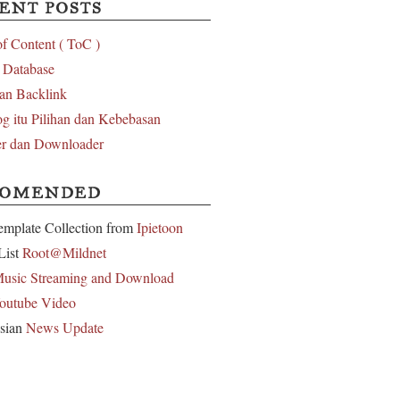
ENT POSTS
of Content ( ToC )
l Database
an Backlink
g itu Pilihan dan Kebebasan
r dan Downloader
COMENDED
emplate Collection from
Ipietoon
List
Root@Mildnet
usic Streaming and Download
outube Video
sian
News Update