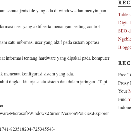
REC
emua jenis file yang ada di windows dan menyimpan
Table 
Digita
si user yang aktif serta menangani setting control
SEO d
Ngeblo
u informasi user yang aktif pada sistem operasi
Blogge
ormasi tentang hardware yang dipakai pada komputer
RE
catat konfigurasi sistem yang ada.
Free T
ingkat kinerja suatu sistem dan dalam jaringan. (Tapi
Proxy 
Your
M
Find
Y
er
Indone
icrosoft\Windows\CurrentVersion\Policies\Explorer
741-823518204-725345543-