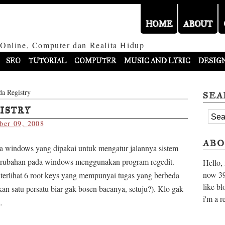
HOME
ABOUT
 Online, Computer dan Realita Hidup
SEO
TUTORIAL
COMPUTER
MUSIC AND LYRIC
DESIG
a Registry
SEA
ISTRY
ber 09, 2008
ABO
a windows yang dipakai untuk mengatur jalannya sistem
erubahan pada windows menggunakan program regedit.
Hello,
now
39
terlihat 6 root keys yang mempunyai tugas yang berbeda
like bl
kan satu persatu biar gak bosen bacanya, setuju?). Klo gak
i'm a r
…