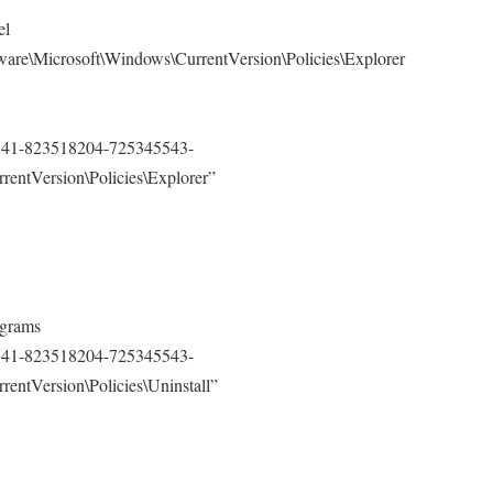
el
icrosoft\Windows\CurrentVersion\Policies\Explorer
41-823518204-725345543-
entVersion\Policies\Explorer”
ograms
41-823518204-725345543-
entVersion\Policies\Uninstall”