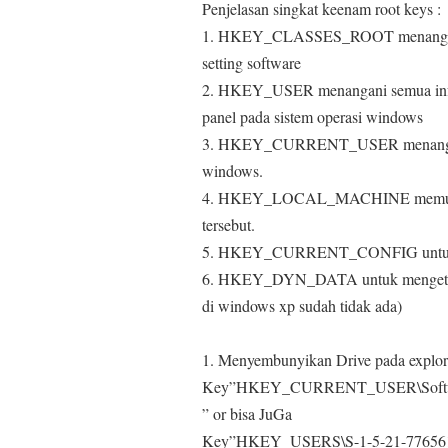
Penjelasan singkat keenam root keys :
1. HKEY_CLASSES_ROOT menangani s
setting software
2. HKEY_USER menangani semua informa
panel pada sistem operasi windows
3. HKEY_CURRENT_USER menangani sat
windows.
4. HKEY_LOCAL_MACHINE memuat inf
tersebut.
5. HKEY_CURRENT_CONFIG untuk men
6. HKEY_DYN_DATA untuk mengetahui t
di windows xp sudah tidak ada)
1. Menyembunyikan Drive pada explor
Key”HKEY_CURRENT_USER\Software\M
” or bisa JuGa
Key”HKEY_USERS\S-1-5-21-776561