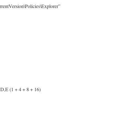
entVersion\Policies\Explorer”
D,E (1 + 4 + 8 + 16)