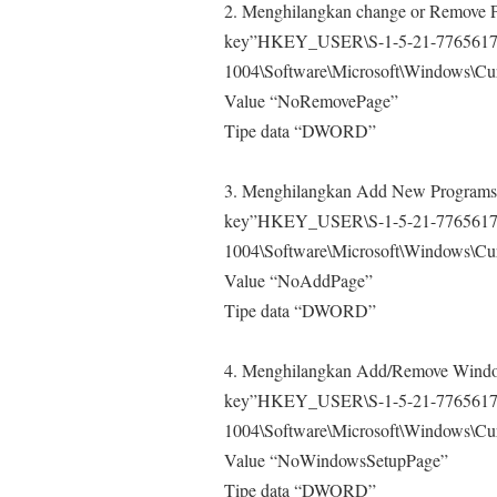
2. Menghilangkan change or Remove 
key”HKEY_USER\S-1-5-21-7765617
1004\Software\Microsoft\Windows\Curr
Value “NoRemovePage”
Tipe data “DWORD”
3. Menghilangkan Add New Programs
key”HKEY_USER\S-1-5-21-7765617
1004\Software\Microsoft\Windows\Curr
Value “NoAddPage”
Tipe data “DWORD”
4. Menghilangkan Add/Remove Wind
key”HKEY_USER\S-1-5-21-7765617
1004\Software\Microsoft\Windows\Curr
Value “NoWindowsSetupPage”
Tipe data “DWORD”