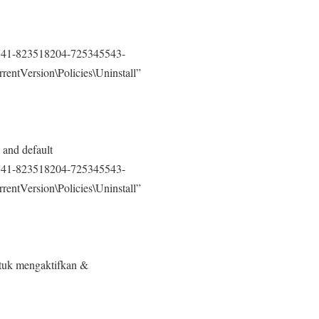
41-823518204-725345543-
entVersion\Policies\Uninstall”
 and default
41-823518204-725345543-
entVersion\Policies\Uninstall”
ntuk mengaktifkan &