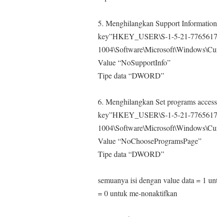
5. Menghilangkan Support Information
key”HKEY_USER\S-1-5-21-7765617
1004\Software\Microsoft\Windows\Curr
Value “NoSupportInfo”
Tipe data “DWORD”
6. Menghilangkan Set programs access
key”HKEY_USER\S-1-5-21-7765617
1004\Software\Microsoft\Windows\Curr
Value “NoChooseProgramsPage”
Tipe data “DWORD”
semuanya isi dengan value data = 1 u
= 0 untuk me-nonaktifkan