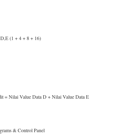
D,E (1 + 4 + 8 + 16)
edit = Nilai Value Data D + Nilai Value Data E
grams & Control Panel