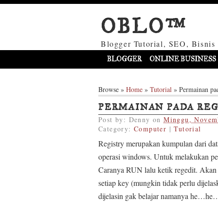
OBLO™
Blogger Tutorial, SEO, Bisnis
BLOGGER
ONLINE BUSINESS
Browse »
Home
»
Tutorial
»
Permainan pad
PERMAINAN PADA REG
Post by:
Denny
on
Minggu, Novem
Category:
Computer
|
Tutorial
Registry merupakan kumpulan dari dat
operasi windows. Untuk melakukan p
Caranya RUN lalu ketik regedit. Akan 
setiap key (mungkin tidak perlu dijelas
dijelasin gak belajar namanya he…he