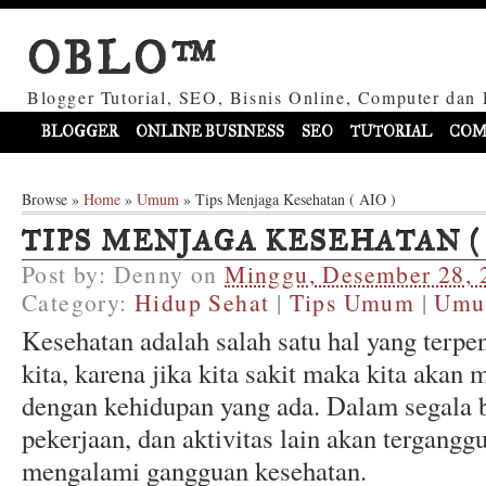
OBLO™
Blogger Tutorial, SEO, Bisnis Online, Computer dan 
BLOGGER
ONLINE BUSINESS
SEO
TUTORIAL
COM
Browse »
Home
»
Umum
»
Tips Menjaga Kesehatan ( AIO )
TIPS MENJAGA KESEHATAN ( 
Post by:
Denny
on
Minggu, Desember 28, 
Category:
Hidup Sehat
|
Tips Umum
|
Um
Kesehatan adalah salah satu hal yang terpe
kita, karena jika kita sakit maka kita akan
dengan kehidupan yang ada. Dalam segala b
pekerjaan, dan aktivitas lain akan terganggu
mengalami gangguan kesehatan.