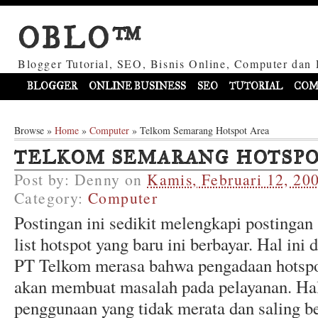
OBLO™
Blogger Tutorial, SEO, Bisnis Online, Computer dan 
BLOGGER
ONLINE BUSINESS
SEO
TUTORIAL
COM
Browse »
Home
»
Computer
»
Telkom Semarang Hotspot Area
TELKOM SEMARANG HOTSPO
Post by:
Denny
on
Kamis, Februari 12, 20
Category:
Computer
Postingan ini sedikit melengkapi postingan
list hotspot yang baru ini berbayar. Hal ini
PT Telkom merasa bahwa pengadaan hotspot
akan membuat masalah pada pelayanan. Hal 
penggunaan yang tidak merata dan saling b