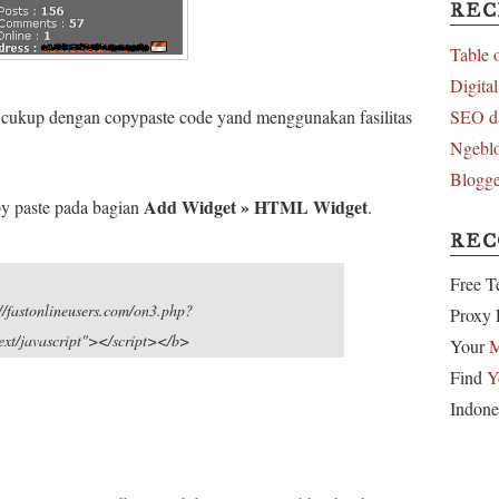
REC
Table 
Digita
SEO d
, cukup dengan copypaste code yand menggunakan fasilitas
Ngeblo
Blogge
Add Widget » HTML Widget
py paste pada bagian
.
RE
Free T
//fastonlineusers.com/on3.php?
Proxy 
t/javascript"></script></b>
Your
M
Find
Y
Indone