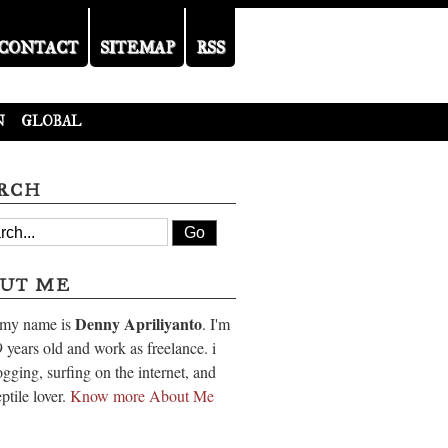
CONTACT
SITEMAP
RSS
N
GLOBAL
RCH
UT ME
Denny Apriliyanto
 my name is
. I'm
 years old and work as freelance. i
ogging, surfing on the internet, and
eptile lover.
Know more About Me