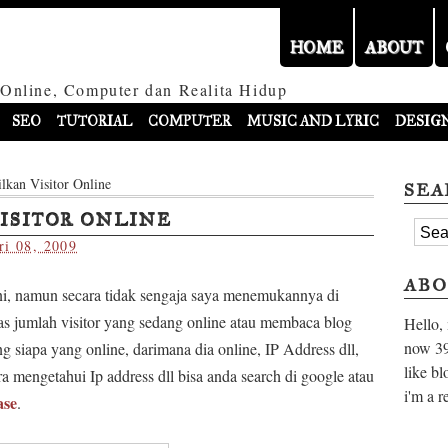
HOME
ABOUT
 Online, Computer dan Realita Hidup
SEO
TUTORIAL
COMPUTER
MUSIC AND LYRIC
DESIG
lkan Visitor Online
SEA
ISITOR ONLINE
ri 08, 2009
ABO
i, namun secara tidak sengaja saya menemukannya di
as jumlah visitor yang sedang online atau membaca blog
Hello,
now
39
ng siapa yang online, darimana dia online, IP Address dll,
like bl
ra mengetahui Ip address dll bisa anda search di google atau
i'm a r
ase
.