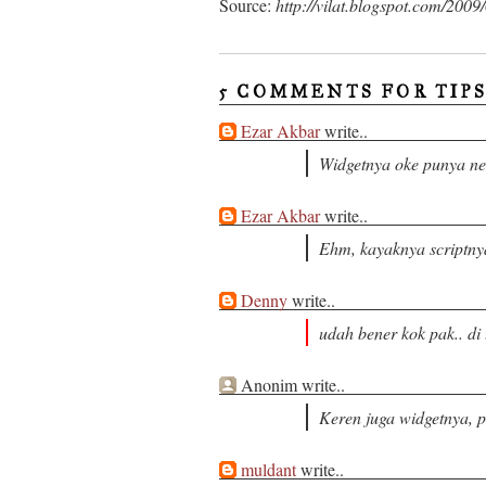
Source:
http://vilat.blogspot.com/200
5 COMMENTS FOR TIP
Ezar Akbar
write..
Widgetnya oke punya neh.
Ezar Akbar
write..
Ehm, kayaknya scriptnya 
Denny
write..
udah bener kok pak.. di 
Anonim write..
Keren juga widgetnya, pa
muldant
write..