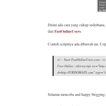
Disini ada cara yang cukup sederhana
FastOnlineUsers
dari
.
Contoh scriptnya ada dibawah ini. Co
<!-- Start FastOnlineUsers.com -->
User Online :<b><script src="http:
d=http://URDOMAIN.com" type="tex
Selamat mencoba and happy blogging.