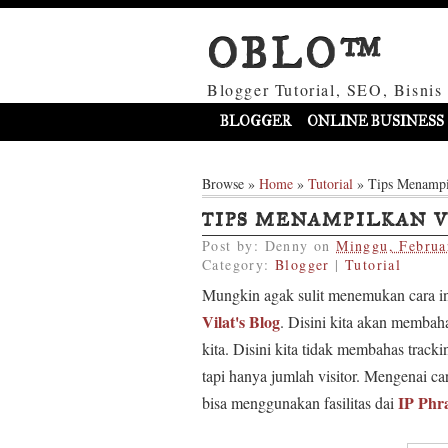
OBLO™
Blogger Tutorial, SEO, Bisnis
BLOGGER
ONLINE BUSINESS
Browse »
Home
»
Tutorial
»
Tips Menampi
TIPS MENAMPILKAN V
Post by:
Denny
on
Minggu, Februa
Category:
Blogger
|
Tutorial
Mungkin agak sulit menemukan cara in
Vilat's Blog
. Disini kita akan membah
kita. Disini kita tidak membahas tracki
tapi hanya jumlah visitor. Mengenai ca
IP Phr
bisa menggunakan fasilitas dai