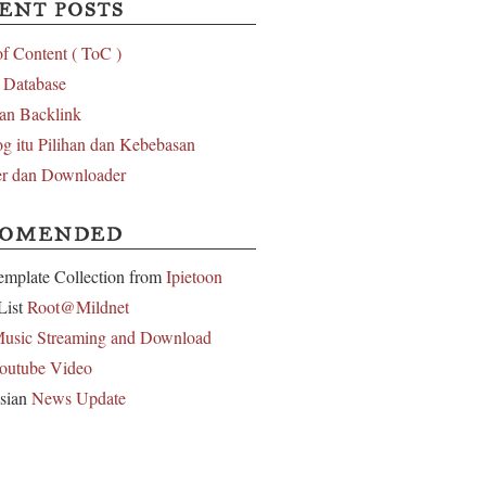
ENT POSTS
of Content ( ToC )
l Database
an Backlink
g itu Pilihan dan Kebebasan
r dan Downloader
COMENDED
emplate Collection from
Ipietoon
List
Root@Mildnet
usic Streaming and Download
outube Video
sian
News Update