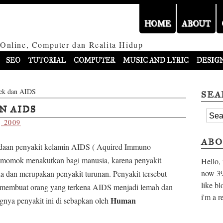
HOME
ABOUT
 Online, Computer dan Realita Hidup
SEO
TUTORIAL
COMPUTER
MUSIC AND LYRIC
DESIG
ek dan AIDS
SEA
N AIDS
, 2009
ABO
daan penyakit kelamin AIDS ( Aquired Immuno
 momok menakutkan bagi manusia, karena penyakit
Hello,
now
39
a dan merupakan penyakit turunan. Penyakit tersebut
like bl
 membuat orang yang terkena AIDS menjadi lemah dan
i'm a r
Human
gnya penyakit ini di sebapkan oleh