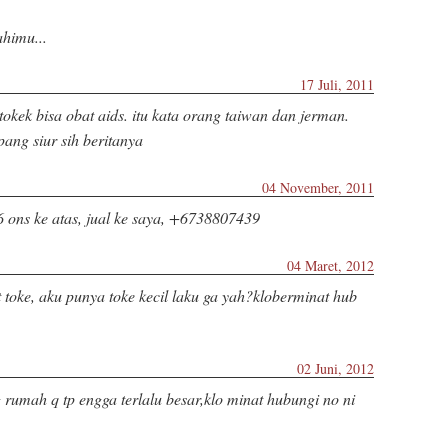
himu...
17 Juli, 2011
okek bisa obat aids. itu kata orang taiwan dan jerman.
ang siur sih beritanya
04 November, 2011
6 ons ke atas, jual ke saya, +6738807439
04 Maret, 2012
 toke, aku punya toke kecil laku ga yah?kloberminat hub
02 Juni, 2012
g rumah q tp engga terlalu besar,klo minat hubungi no ni