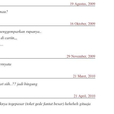
19 Agustus, 2009
 mau?
16 Oktober, 2009
 menggemparkan rupanya..
i cariin,,,
...
29 November, 2009
ernyata
21 Maret, 2010
t siih..?? jadi bingung
21 April, 2010
knya togepasar (toket gede fantat besar) heheheh gituaja