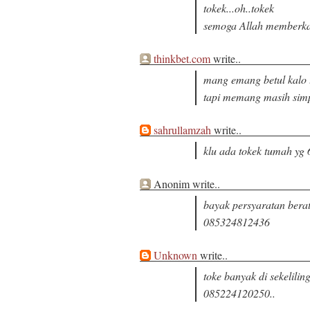
tokek...oh..tokek
semoga Allah memberka
thinkbet.com
write..
mang emang betul kalo t
tapi memang masih simp
sahrullamzah
write..
klu ada tokek tumah yg 
Anonim write..
bayak persyaratan berat
085324812436
Unknown
write..
toke banyak di sekelilin
085224120250..