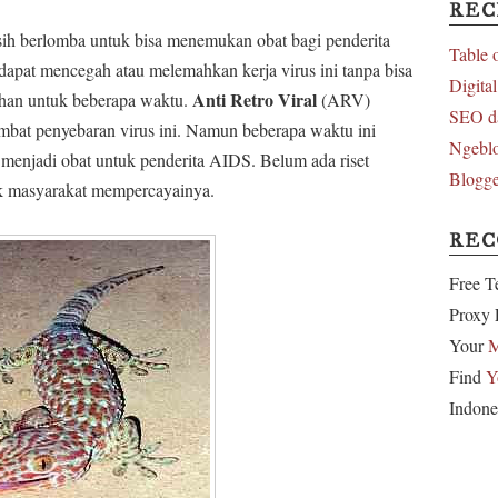
REC
sih berlomba untuk bisa menemukan obat bagi penderita
Table 
apat mencegah atau melemahkan kerja virus ini tanpa bisa
Digita
Anti Retro Viral
han untuk beberapa waktu.
(ARV)
SEO d
mbat penyebaran virus ini. Namun beberapa waktu ini
Ngeblo
t menjadi obat untuk penderita AIDS. Belum ada riset
Blogge
k masyarakat mempercayainya.
RE
Free T
Proxy 
Your
M
Find
Y
Indone