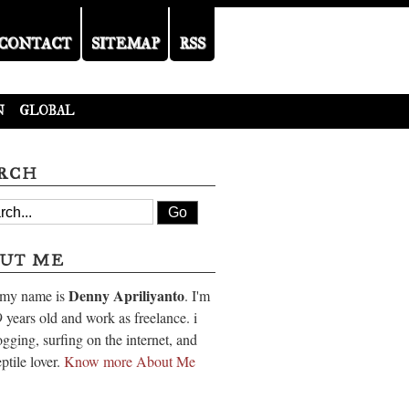
CONTACT
SITEMAP
RSS
N
GLOBAL
RCH
UT ME
Denny Apriliyanto
 my name is
. I'm
 years old and work as freelance. i
ogging, surfing on the internet, and
eptile lover.
Know more About Me