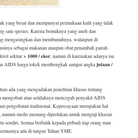
icak yang besar dan mempunyai permukaan kulit yang tidak
yang satu spesies. Karena bentuknya yang aneh dan
ang mengasingkan dan membunuhnya, walaupun di
sinya sebagai makanan ataupun obat penambah gairah
> 1000 / ekor
erol sekitar
, namun di karenakan adanya isu
jutaan /
atan AIDS harga tokek membengkak sampai angka
elum ada yang mengadakan penelitian khusus tentang
isa mengobati atau setidaknya mencegah penyakit AIDS
lam pengobatan tradisional. Kepercayaan merupakan hal
n, namun medis memang diperlukan untuk menguji khasiat
u sendiri. Semua berbalik kepada pribadi tiap orang mau
s semuanya ada di tangan Tuhan YME.