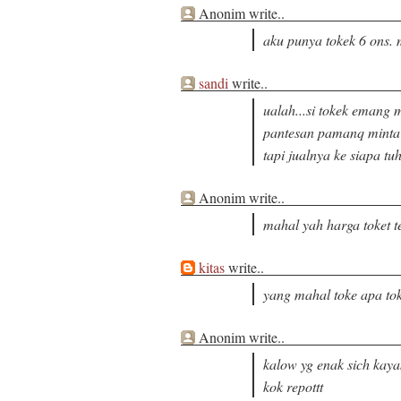
Anonim write..
aku punya tokek 6 ons.
sandi
write..
ualah...si tokek emang
pantesan pamanq minta d
tapi jualnya ke siapa tuh
Anonim write..
mahal yah harga toket t
kitas
write..
yang mahal toke apa toke
Anonim write..
kalow yg enak sich kaya
kok repottt