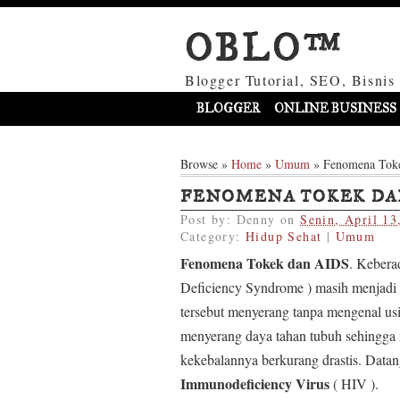
OBLO™
Blogger Tutorial, SEO, Bisnis
BLOGGER
ONLINE BUSINESS
Browse »
Home
»
Umum
»
Fenomena Tok
FENOMENA TOKEK DA
Post by:
Denny
on
Senin, April 13
Category:
Hidup Sehat
|
Umum
Fenomena Tokek dan AIDS
. Kebera
Deficiency Syndrome ) masih menjadi
tersebut menyerang tanpa mengenal usi
menyerang daya tahan tubuh sehingga
kekebalannya berkurang drastis. Datan
Immunodeficiency Virus
( HIV ).