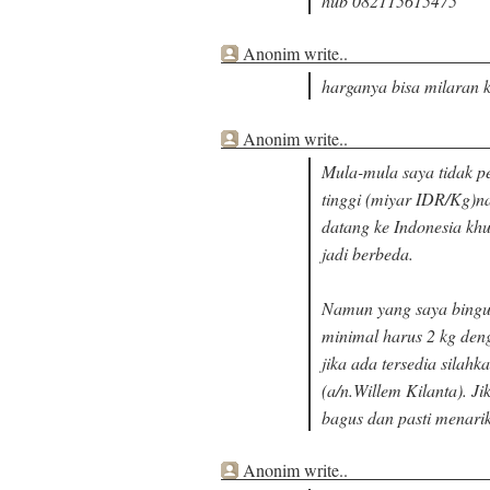
hub 082115615475
Anonim write..
harganya bisa milaran kla
Anonim write..
Mula-mula saya tidak pe
tinggi (miyar IDR/Kg)n
datang ke Indonesia kh
jadi berbeda.
Namun yang saya bingun
minimal harus 2 kg deng
jika ada tersedia sila
(a/n.Willem Kilanta). J
bagus dan pasti menarik
Anonim write..