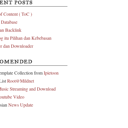
ENT POSTS
of Content ( ToC )
l Database
an Backlink
g itu Pilihan dan Kebebasan
r dan Downloader
COMENDED
emplate Collection from
Ipietoon
List
Root@Mildnet
usic Streaming and Download
outube Video
sian
News Update