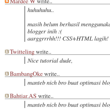
Mardee W
write..
huhuhuhu..
masih belum berhasil menggunak
blogger inih :(
aarggrrrhh!!! CSS+HTML lagih!
Twitteling
write..
Nice tutorial dude,
BambangOke
write..
manteb nich bro buat optimasi blo
Bahtiar.AS
write..
manteb nich bro buat optimasi blo