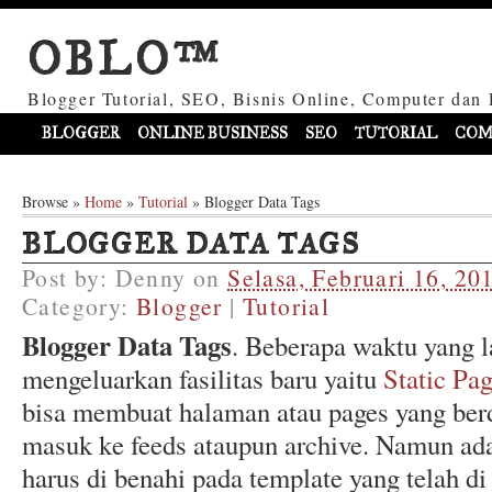
OBLO™
Blogger Tutorial, SEO, Bisnis Online, Computer dan 
BLOGGER
ONLINE BUSINESS
SEO
TUTORIAL
COM
Browse »
Home
»
Tutorial
»
Blogger Data Tags
BLOGGER DATA TAGS
Post by:
Denny
on
Selasa, Februari 16, 20
Category:
Blogger
|
Tutorial
Blogger Data Tags
. Beberapa waktu yang l
mengeluarkan fasilitas baru yaitu
Static Pa
bisa membuat halaman atau pages yang berdi
masuk ke feeds ataupun archive. Namun ada
harus di benahi pada template yang telah di