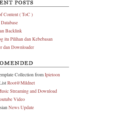
ENT POSTS
of Content ( ToC )
l Database
an Backlink
g itu Pilihan dan Kebebasan
r dan Downloader
COMENDED
emplate Collection from
Ipietoon
List
Root@Mildnet
usic Streaming and Download
outube Video
sian
News Update