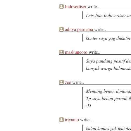
Indovertiser
write..
Lets Join Indovertiser t
aditya permana
write..
kontes saya gag diikuti
maskuncoro
write..
Saya pandang positif d
banyak warga Indonesi
zee
write..
Memang bener, dimana2 
Tp saya belum pernah ik
:D
triyanto
write..
kalau kontes gak ikut d