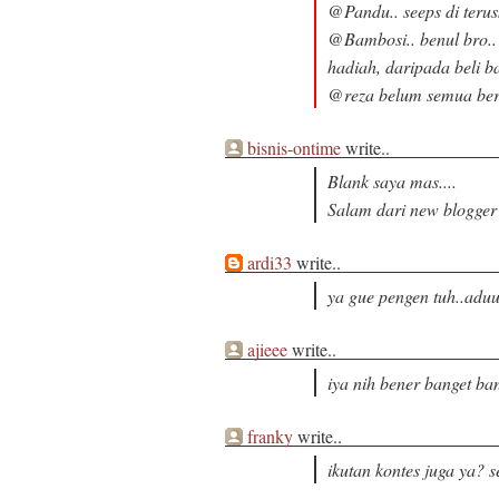
@Pandu.. seeps di terus
@Bambosi.. benul bro.. 
hadiah, daripada beli b
@reza belum semua ber
bisnis-ontime
write..
Blank saya mas....
Salam dari new blogger y
ardi33
write..
ya gue pengen tuh..aduu
ajieee
write..
iya nih bener banget ba
franky
write..
ikutan kontes juga ya? 