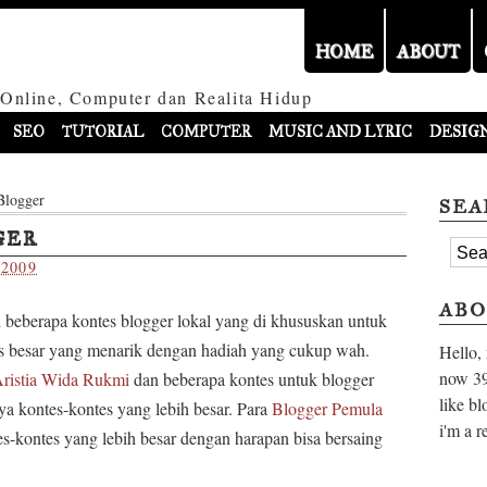
HOME
ABOUT
 Online, Computer dan Realita Hidup
SEO
TUTORIAL
COMPUTER
MUSIC AND LYRIC
DESIG
Blogger
SEA
GER
 2009
ABO
i beberapa kontes blogger lokal yang di khususkan untuk
es besar yang menarik dengan hadiah yang cukup wah.
Hello,
now
39
ristia Wida Rukmi
dan beberapa kontes untuk blogger
like bl
ya kontes-kontes yang lebih besar. Para
Blogger Pemula
i'm a r
es-kontes yang lebih besar dengan harapan bisa bersaing