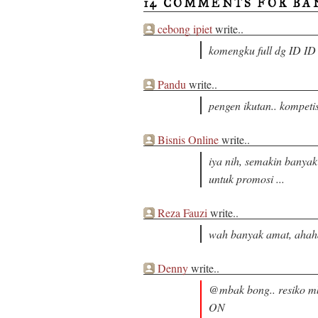
14 COMMENTS FOR BA
cebong ipiet
write..
komengku full dg ID ID
Pandu
write..
pengen ikutan.. kompet
Bisnis Online
write..
iya nih, semakin banyak 
untuk promosi ...
Reza Fauzi
write..
wah banyak amat, ahah
Denny
write..
@mbak bong.. resiko mb
ON