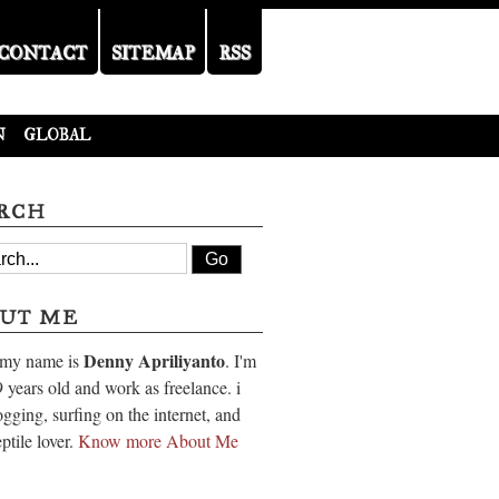
CONTACT
SITEMAP
RSS
N
GLOBAL
RCH
UT ME
Denny Apriliyanto
 my name is
. I'm
 years old and work as freelance. i
ogging, surfing on the internet, and
eptile lover.
Know more About Me