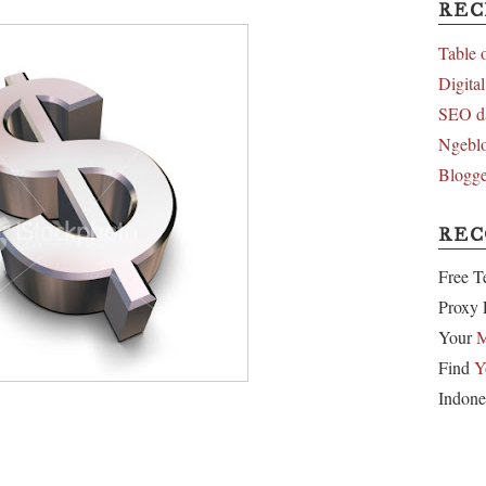
REC
Table 
Digita
SEO d
Ngeblo
Blogge
RE
Free T
Proxy 
Your
M
Find
Y
Indone