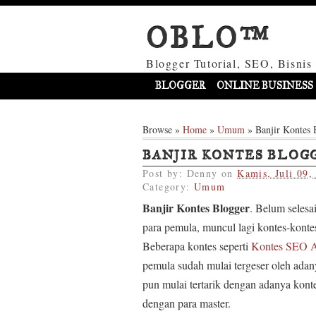
OBLO™
Blogger Tutorial, SEO, Bisnis
BLOGGER
ONLINE BUSINESS
Browse »
Home
»
Umum
»
Banjir Kontes 
BANJIR KONTES BLOG
Post by:
Denny
on
Kamis, Juli 09,
Category:
Umum
Banjir Kontes Blogger
. Belum selesa
para pemula, muncul lagi kontes-kont
Beberapa kontes seperti
Kontes SEO A
pemula sudah mulai tergeser oleh adan
pun mulai tertarik dengan adanya kont
dengan para master.